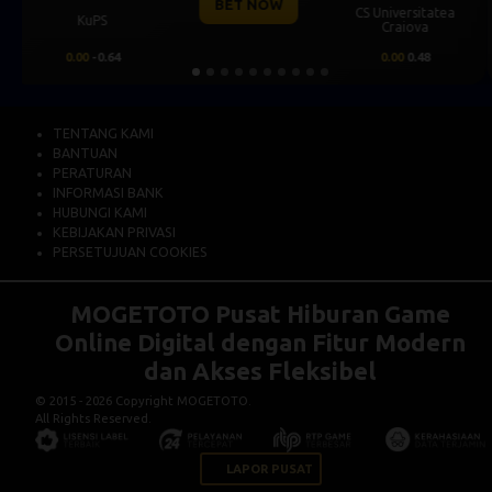
BET NOW
CS Universitatea
Red Bull Salzburg
Craiova
0.00
0.48
0.75
0.55
TENTANG KAMI
BANTUAN
PERATURAN
INFORMASI BANK
HUBUNGI KAMI
KEBIJAKAN PRIVASI
PERSETUJUAN COOKIES
MOGETOTO Pusat Hiburan Game
Online Digital dengan Fitur Modern
dan Akses Fleksibel
© 2015 - 2026 Copyright MOGETOTO.
All Rights Reserved.
LAPOR PUSAT