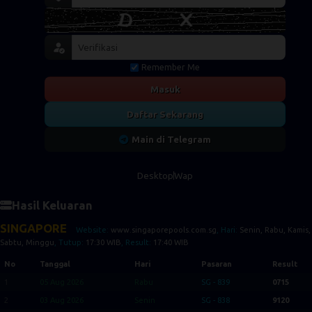
Remember Me
Masuk
Daftar Sekarang
Main di Telegram
Desktop
Wap
Hasil Keluaran
SINGAPORE
Website:
www.singaporepools.com.sg
, Hari:
Senin, Rabu, Kamis,
Sabtu, Minggu
, Tutup:
17:30 WIB
, Result:
17:40 WIB
No
Tanggal
Hari
Pasaran
Result
1
05 Aug 2026
Rabu
SG - 839
0715
2
03 Aug 2026
Senin
SG - 838
9120